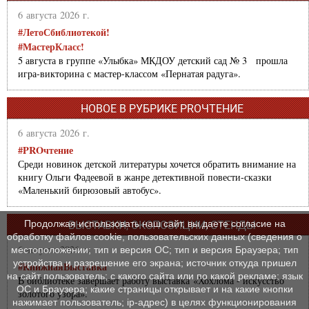
6 августа 2026 г.
#ЛетоСбиблиотекой!
#МастерКласс!
5 августа в группе «Улыбка» МКДОУ детский сад № 3 прошла
игра-викторина с мастер-классом «Пернатая радуга».
НОВОЕ В РУБРИКЕ PROЧТЕНИЕ
6 августа 2026 г.
#PROчтение
Среди новинок детской литературы хочется обратить внимание на
книгу Ольги Фадеевой в жанре детективной повести-сказки
«Маленький бирюзовый автобус».
Продолжая использовать наш сайт, вы даете согласие на
ВЫСТАВКИ, ЭКСПОЗИЦИИ, СТЕНДЫ
обработку файлов cookie, пользовательских данных (сведения о
6 августа 2026 г.
местоположении; тип и версия ОС; тип и версия Браузера; тип
устройства и разрешение его экрана; источник откуда пришел
#КнижнаяВыставка
на сайт пользователь; с какого сайта или по какой рекламе; язык
В библиотеке завершает работу выставка «Хохлома - искусство
ОС и Браузера; какие страницы открывает и на какие кнопки
золотого узора».
нажимает пользователь; ip-адрес) в целях функционирования