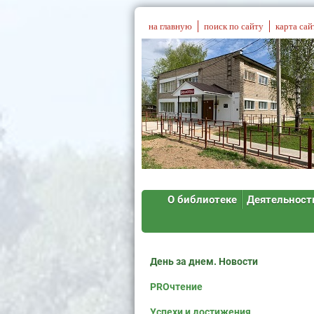
на главную
поиск по сайту
карта сай
О библиотеке
Деятельност
День за днем. Новости
PROчтение
Успехи и достижения