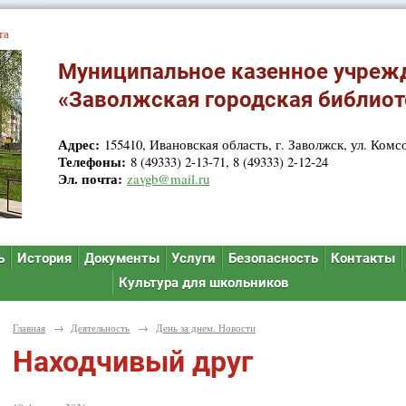
та
Муниципальное казенное учреж
«Заволжская городская библиот
Адрес:
155410, Ивановская область, г. Заволжск, ул. Комсо
Телефоны:
8 (49333) 2-13-71, 8 (49333) 2-12-24
Эл. почта:
zavgb@mail.ru
ь
История
Документы
Услуги
Безопасность
Контакты
Культура для школьников
Главная
→
Деятельность
→
День за днем. Новости
Находчивый друг