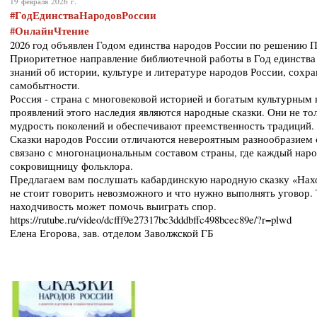
19 февраля 2026 г.
#ГодЕдинстваНародовРоссии
#ОнлайнЧтение
2026 год объявлен Годом единства народов России по решению 
Приоритетное направление библиотечной работы в Год единства
знаний об истории, культуре и литературе народов России, сохра
самобытности.
Россия - страна с многовековой историей и богатым культурным
проявлений этого наследия являются народные сказки. Они не тол
мудрость поколений и обеспечивают преемственность традиций.
Сказки народов России отличаются невероятным разнообразием 
связано с многонациональным составом страны, где каждый нар
сокровищницу фольклора.
Предлагаем вам послушать кабардинскую народную сказку «Нахо
не стоит говорить невозможного и что нужно выполнять уговор. 
находчивость может помочь выиграть спор.
https://rutube.ru/video/dcfff9e27317bc3dddbffc498bcec89e/?r=plwd
Елена Егорова, зав. отделом Заволжской ГБ