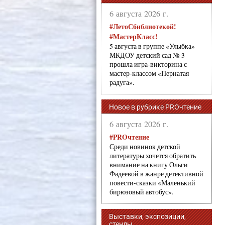
6 августа 2026 г.
#ЛетоСбиблиотекой!
#МастерКласс!
5 августа в группе «Улыбка»
МКДОУ детский сад № 3
прошла игра-викторина с
мастер-классом «Пернатая
радуга».
Новое в рубрике PROчтение
6 августа 2026 г.
#PROчтение
Среди новинок детской
литературы хочется обратить
внимание на книгу Ольги
Фадеевой в жанре детективной
повести-сказки «Маленький
бирюзовый автобус».
Выставки, экспозиции,
стенды