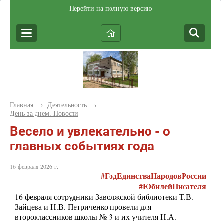
Перейти на полную версию
Главная
Деятельность
→
→
День за днем. Новости
Весело и увлекательно - о
главных событиях года
16 февраля 2026 г.
#ГодЕдинстваНародовРоссии
#ЮбилейПисателя
16 февраля сотрудники Заволжской библиотеки Т.В.
Зайцева и Н.В. Петриченко провели для
второклассников школы № 3 и их учителя Н.А.