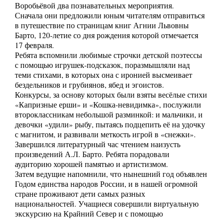
Воробьёвой два познавательных мероприятия.
Сначала они предложили юным читателям отправиться
в путешествие по страницам книг Агнии Львовны
Барто, 120-летие со дня рождения которой отмечается
17 февраля.
Ребята вспомнили любимые строчки детской поэтессы
с помощью игрушек-подсказок, поразмышляли над
теми стихами, в которых она с иронией высмеивает
бездельников и грубиянов, ябед и эгоистов.
Конкурсы, за основу которых были взяты весёлые стихи
«Капризные ерши» и «Кошка-невидимка», послужили
второклассникам небольшой разминкой: и мальчики, и
девочки «удили» рыбу, пытаясь подцепить её на удочку
с магнитом, и развивали меткость игрой в «снежки».
Завершился литературный час чтением наизусть
произведений А.Л. Барто. Ребята порадовали
аудиторию хорошей памятью и артистизмом.
Затем ведущие напомнили, что нынешний год объявлен
Годом единства народов России, и в нашей огромной
стране проживают дети самых разных
национальностей. Учащиеся совершили виртуальную
экскурсию на Крайний Север и с помощью