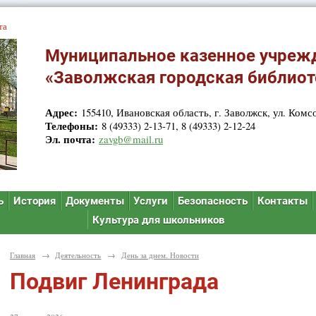
та
Муниципальное казенное учреж
«Заволжская городская библиот
Адрес:
155410, Ивановская область, г. Заволжск, ул. Комсо
Телефоны:
8 (49333) 2-13-71, 8 (49333) 2-12-24
Эл. почта:
zavgb@mail.ru
ь
История
Документы
Услуги
Безопасность
Контакты
Культура для школьников
Главная
→
Деятельность
→
День за днем. Новости
Подвиг Ленинграда