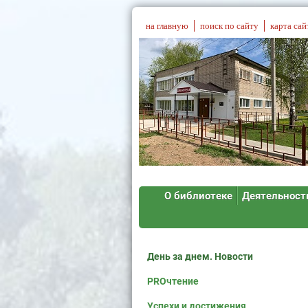
на главную
поиск по сайту
карта сай
О библиотеке
Деятельност
День за днем. Новости
PROчтение
Успехи и достижения