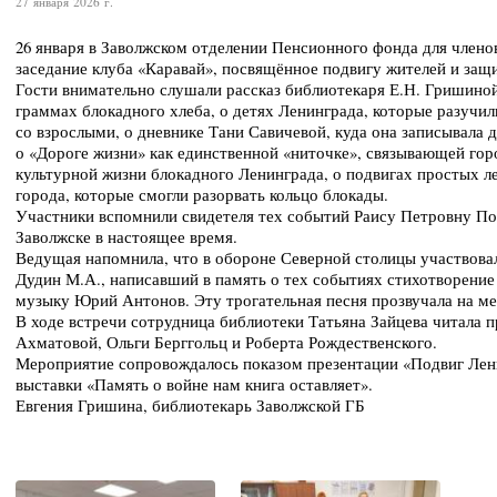
27 января 2026 г.
26 января в Заволжском отделении Пенсионного фонда для член
заседание клуба «Каравай», посвящённое подвигу жителей и защ
Гости внимательно слушали рассказ библиотекаря Е.Н. Гришиной
граммах блокадного хлеба, о детях Ленинграда, которые разучил
со взрослыми, о дневнике Тани Савичевой, куда она записывала 
о «Дороге жизни» как единственной «ниточке», связывающей гор
культурной жизни блокадного Ленинграда, о подвигах простых л
города, которые смогли разорвать кольцо блокады.
Участники вспомнили свидетеля тех событий Раису Петровну П
Заволжске в настоящее время.
Ведущая напомнила, что в обороне Северной столицы участвова
Дудин М.А., написавший в память о тех событиях стихотворение
музыку Юрий Антонов. Эту трогательная песня прозвучала на м
В ходе встречи сотрудница библиотеки Татьяна Зайцева читала
Ахматовой, Ольги Берггольц и Роберта Рождественского.
Мероприятие сопровождалось показом презентации «Подвиг Лен
выставки «Память о войне нам книга оставляет».
Евгения Гришина, библиотекарь Заволжской ГБ