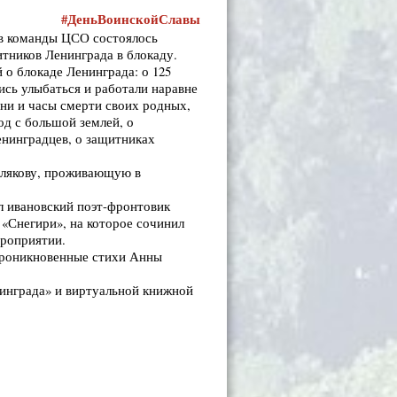
#ДеньВоинскойСлавы
ов команды ЦСО состоялось
итников Ленинграда в блокаду.
 о блокаде Ленинграда: о 125
ись улыбаться и работали наравне
дни и часы смерти своих родных,
од с большой землей, о
енинградцев, о защитниках
олякову, проживающую в
л ивановский поэт-фронтовик
 «Снегири», на которое сочинил
ероприятии.
 проникновенные стихи Анны
инграда» и виртуальной книжной