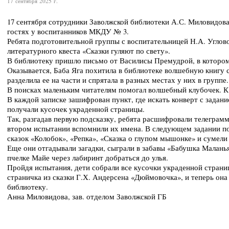
17 сентября 2025 г.
17 сентября сотрудники Заволжской библиотеки А.С. Миловидова
гостях у воспитанников МКДУ № 3.
Ребята подготовительной группы с воспитательницей Н.А. Углов
литературного квеста «Сказки гуляют по свету».
В библиотеку пришло письмо от Василисы Премудрой, в котором
Оказывается, Баба Яга похитила в библиотеке волшебную книгу с
разделила ее на части и спрятала в разных местах у них в группе
В поисках маленьким читателям помогал волшебный клубочек. К
В каждой записке зашифрован пункт, где искать конверт с задани
получали кусочек украденной страницы.
Так, разгадав первую подсказку, ребята расшифровали телеграм
втором испытании вспомнили их имена. В следующем задании п
сказок «Колобок», «Репка», «Сказка о глупом мышонке» и сумели
Еще они отгадывали загадки, сыграли в забавы «Бабушка Малань
пчелке Майе через лабиринт добраться до улья.
Пройдя испытания, дети собрали все кусочки украденной страниц
страничка из сказки Г.Х. Андерсена «Дюймовочка», и теперь она
библиотеку.
Анна Миловидова, зав. отделом Заволжской ГБ