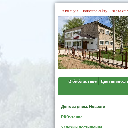
на главную
поиск по сайту
карта сай
О библиотеке
Деятельност
День за днем. Новости
PROчтение
Успехи и достижения