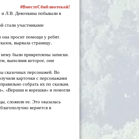
#ВместеСбиблиотекой!
 и Л.В. Девочкина побывали в
ой стали участниками
 она просит помощи у ребят.
казок, вырвала страницу,
.
 нему были прикреплены записки.
ем, выполнив которое, они
мы сказочных персонажей. Во
олучили карточки с персонажами
 правильно собрать их по сказкам.
я», «Вершки и корешки» и помогли
ы, сложили ее. Это оказалась
 благополучно вернется в