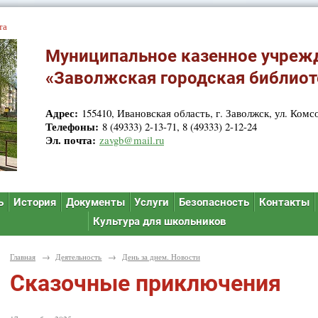
та
Муниципальное казенное учреж
«Заволжская городская библиот
Адрес:
155410, Ивановская область, г. Заволжск, ул. Комсо
Телефоны:
8 (49333) 2-13-71, 8 (49333) 2-12-24
Эл. почта:
zavgb@mail.ru
ь
История
Документы
Услуги
Безопасность
Контакты
Культура для школьников
Главная
→
Деятельность
→
День за днем. Новости
Сказочные приключения