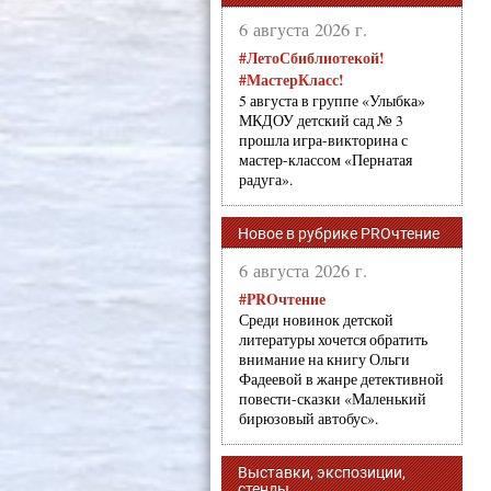
6 августа 2026 г.
#ЛетоСбиблиотекой!
#МастерКласс!
5 августа в группе «Улыбка»
МКДОУ детский сад № 3
прошла игра-викторина с
мастер-классом «Пернатая
радуга».
Новое в рубрике PROчтение
6 августа 2026 г.
#PROчтение
Среди новинок детской
литературы хочется обратить
внимание на книгу Ольги
Фадеевой в жанре детективной
повести-сказки «Маленький
бирюзовый автобус».
Выставки, экспозиции,
стенды