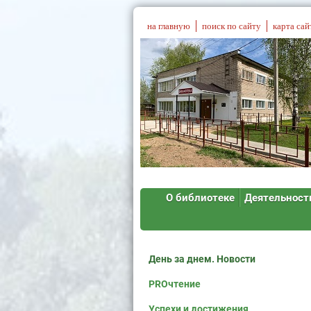
на главную
поиск по сайту
карта сай
О библиотеке
Деятельност
День за днем. Новости
PROчтение
Успехи и достижения