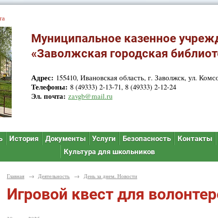
та
Муниципальное казенное учреж
«Заволжская городская библиот
Адрес:
155410, Ивановская область, г. Заволжск, ул. Комсо
Телефоны:
8 (49333) 2-13-71, 8 (49333) 2-12-24
Эл. почта:
zavgb@mail.ru
ь
История
Документы
Услуги
Безопасность
Контакты
Культура для школьников
Главная
→
Деятельность
→
День за днем. Новости
Игровой квест для волонтер