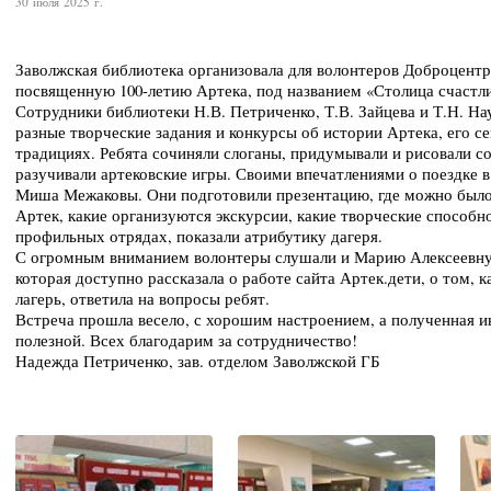
30 июля 2025 г.
Заволжская библиотека организовала для волонтеров Доброцентр
посвященную 100-летию Артека, под названием «Столица счастли
Сотрудники библиотеки Н.В. Петриченко, Т.В. Зайцева и Т.Н. 
разные творческие задания и конкурсы об истории Артека, его с
традициях. Ребята сочиняли слоганы, придумывали и рисовали с
разучивали артековские игры. Своими впечатлениями о поездке 
Миша Межаковы. Они подготовили презентацию, где можно было 
Артек, какие организуются экскурсии, какие творческие способн
профильных отрядах, показали атрибутику дагеря.
С огромным вниманием волонтеры слушали и Марию Алексеевну 
которая доступно рассказала о работе сайта Артек.дети, о том, 
лагерь, ответила на вопросы ребят.
Встреча прошла весело, с хорошим настроением, а полученная и
полезной. Всех благодарим за сотрудничество!
Надежда Петриченко, зав. отделом Заволжской ГБ