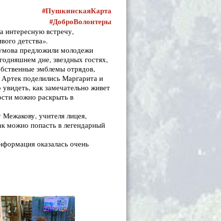
#ПушкинскаяКарта
#ДоброВолонтеры
а интересную встречу,
вого детства».
Наумова предложили молодежи
егодняшнем дне, звездных гостях,
обственные эмблемы отрядов,
в Артек поделились Маргарита и
увидеть, как замечательно живет
ости можно раскрыть в
Межакову, учителя лицея,
как можно попасть в легендарный
нформация оказалась очень