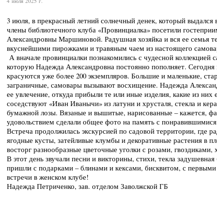
4 июля 2025 г.
3 июля, в прекрасный летний солнечный денек, который выдался 
члены библиотечного клуба «Провинциалка» посетили гостепр
Александровны Маршиновой. Радушная хозяйка и вся ее семья те
вкуснейшими пирожками и травяным чаем из настоящего самова
А вначале провинциалки познакомились с чудесной коллекцией с
которую Надежда Александровна постоянно пополняет. Сегодня
красуются уже более 200 экземпляров. Большие и маленькие, ст
заграничные, самовары вызывают восхищение. Надежда Александ
ее увлечение, откуда прибыли те или иные изделия, какие из них 
соседствуют «Иван Иванычи» из латуни и хрусталя, стекла и кера
бумажной лозы. Вязаные и вышитые, нарисованные – кажется, фан
удовольствием сделали общее фото на память с понравившимис
Встреча продолжилась экскурсией по садовой территории, где ра
ягодные кусты, затейливые клумбы и декоративные растения в п
восторг разнообразные цветочные уголки с розами, гвоздиками, 
В этот день звучали песни и викторины, стихи, текла задушевная
пришли с подарками – блинами и кексами, бисквитом, с первыми
встречи в женском клубе!
Надежда Петриченко, зав. отделом Заволжской ГБ