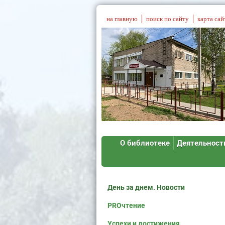
на главную
поиск по сайту
карта сай
О библиотеке
Деятельност
День за днем. Новости
PROчтение
Успехи и достижения