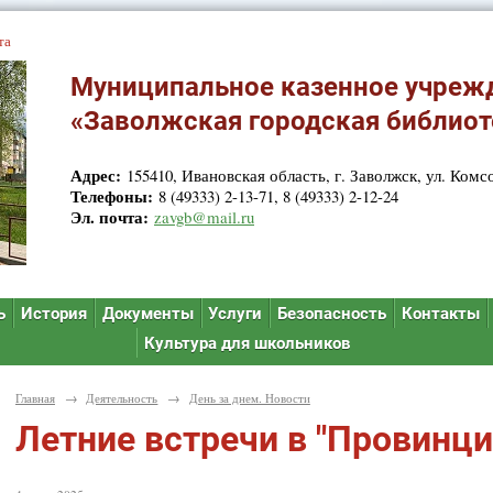
та
Муниципальное казенное учреж
«Заволжская городская библиот
Адрес:
155410, Ивановская область, г. Заволжск, ул. Комсо
Телефоны:
8 (49333) 2-13-71, 8 (49333) 2-12-24
Эл. почта:
zavgb@mail.ru
ь
История
Документы
Услуги
Безопасность
Контакты
Культура для школьников
Главная
→
Деятельность
→
День за днем. Новости
Летние встречи в "Провинци