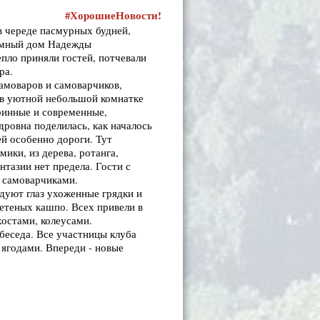
#ХорошиеНовости!
в череде пасмурных будней,
иимный дом Надежды
пло приняли гостей, потчевали
ра.
амоваров и самоварчиков,
 в уютной небольшой комнатке
аринные и современные,
ровна поделилась, как началось
ей особенно дороги. Тут
мики, из дерева, ротанга,
тазии нет предела. Гости с
я самоварчиками.
дуют глаз ухоженные грядки и
летеных кашпо. Всех привели в
хостами, колеусами.
 беседа. Все участницы клуба
 ягодами. Впереди - новые