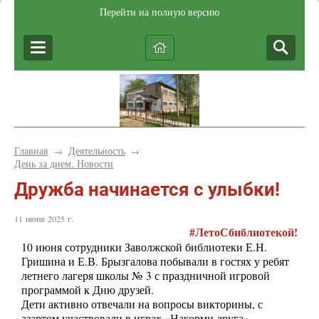
Перейти на полную версию
Главная
Деятельность
→
→
День за днем. Новости
Дружба начинается с улыбки!
11 июня 2025 г.
#ЛетоСбиблиотекой!
10 июня сотрудники Заволжской библиотеки Е.Н.
Гришина и Е.В. Брызгалова побывали в гостях у ребят
летнего лагеря школы № 3 с праздничной игровой
программой к Дню друзей.
Дети активно отвечали на вопросы викторины, с
азартом участвовали в играх «Накорми друга»,