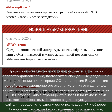
7 августа 2026 г.
#МастерКласс!
Заволжская библиотека провела в группе «Сказка» ДС № 3
мастер-класс «В лес за загадками».
НОВОЕ В РУБРИКЕ PROЧТЕНИЕ
6 августа 2026 г.
#PROчтение
Среди новинок детской литературы хочется обратить внимание на
книгу Ольги Фадеевой в жанре детективной повести-сказки
«Маленький бирюзовый автобус».
Продолжая использовать наш сайт, вы даете согласие на
ВЫСТАВКИ, ЭКСПОЗИЦИИ, СТЕНДЫ
обработку файлов cookie, пользовательских данных (сведения о
6 августа 2026 г.
местоположении; тип и версия ОС; тип и версия Браузера; тип
устройства и разрешение его экрана; источник откуда пришел
#КнижнаяВыставка
на сайт пользователь; с какого сайта или по какой рекламе; язык
В библиотеке завершает работу выставка «Хохлома - искусство
ОС и Браузера; какие страницы открывает и на какие кнопки
золотого узора».
нажимает пользователь; ip-адрес) в целях функционирования
сайта и проведения статистических исследований и обзоров.
Если вы не хотите, чтобы ваши данные обрабатывались,
©2022 г., Муниципальное казенное учреждение