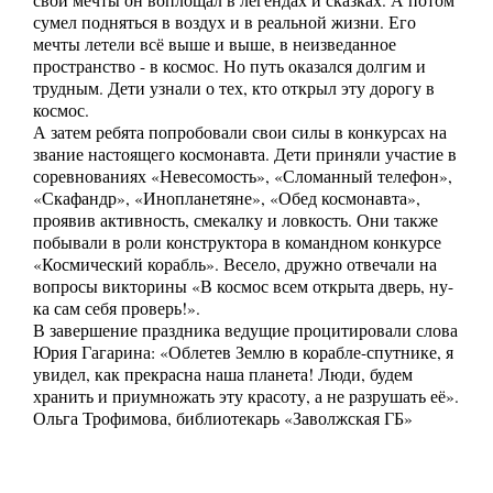
свои мечты он воплощал в легендах и сказках. А потом
сумел подняться в воздух и в реальной жизни. Его
мечты летели всё выше и выше, в неизведанное
пространство - в космос. Но путь оказался долгим и
трудным. Дети узнали о тех, кто открыл эту дорогу в
космос.
А затем ребята попробовали свои силы в конкурсах на
звание настоящего космонавта. Дети приняли участие в
соревнованиях «Невесомость», «Сломанный телефон»,
«Скафандр», «Инопланетяне», «Обед космонавта»,
проявив активность, смекалку и ловкость. Они также
побывали в роли конструктора в командном конкурсе
«Космический корабль». Весело, дружно отвечали на
вопросы викторины «В космос всем открыта дверь, ну-
ка сам себя проверь!».
В завершение праздника ведущие процитировали слова
Юрия Гагарина: «Облетев Землю в корабле-спутнике, я
увидел, как прекрасна наша планета! Люди, будем
хранить и приумножать эту красоту, а не разрушать её».
Ольга Трофимова, библиотекарь «Заволжская ГБ»