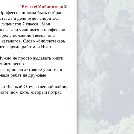
#ВместеСбиблиотекой!
 Профессия должна быть выбрана
ть, да и дело будет спориться.
 лицеистов 7 класса «Моя
ассказали учащимся о профессии
рёх с половиной веков, она
 каталогов. Слово «библиотекарь»
иотекарями работали Иван
Нужно не просто выдавать книги,
т интересно.
ь», приняли активное участие в
овала ребят на дружные
в о Великой Отечественной войне,
иотечном коте, который потряс