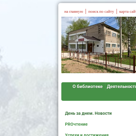
на главную
поиск по сайту
карта сай
О библиотеке
Деятельност
День за днем. Новости
PROчтение
Успехи и достижения