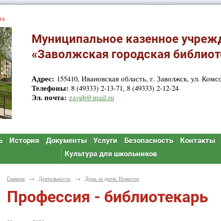
та
Муниципальное казенное учреж
«Заволжская городская библиот
Адрес:
155410, Ивановская область, г. Заволжск, ул. Комсо
Телефоны:
8 (49333) 2-13-71, 8 (49333) 2-12-24
Эл. почта:
zavgb@mail.ru
ь
История
Документы
Услуги
Безопасность
Контакты
Культура для школьников
Главная
→
Деятельность
→
День за днем. Новости
Профессия - библиотекарь