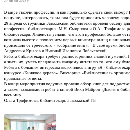
30 апреля 2025 г.
В мире тысячи профессий, и как правильно сделать свой выбор?
по душе, интересовать, тогда она будет приносить человеку радос
28 апреля сотрудники Заволжской библиотеки провели беседу для
профессия - библиотекарь». М.Н. Смирнова и О.А. Трофимова р
библиотекаря. Лицеисты узнали, что этой профессии больше четы
возникла вместе с появлением первых книгохранилищ и глиняных
произошло от греческого - «собрание книг». В своё время библ
Андреевич Крылов и Николай Иванович Лобачевский.
Работа библиотекаря требует разносторонних знаний и умений. 
а знать их, уметь предложить каждому читателю то, что ему буде
Ребята с большим интересом включились в игру «Я - библиотекар
конкурсе «Книжное дерево». Викторина «Библиотечная» организ
правильные ответы.
В конце мероприятия ведущие провели обзор книг для подростко
а также познакомили ребят с книгой Вики Майрон «Дьюи» о библ
весь мир.
Ольга Трофимова, библиотекарь Заволжской ГБ