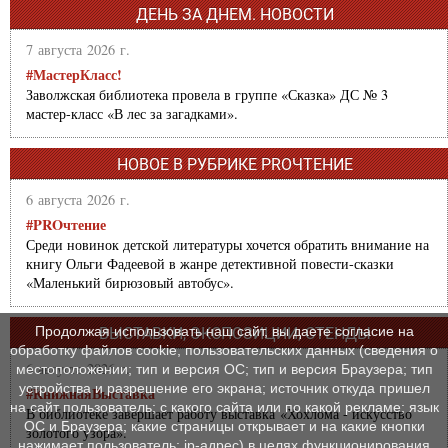
ДЕНЬ ЗА ДНЕМ. НОВОСТИ
7 августа 2026 г.
#МастерКласс!
Заволжская библиотека провела в группе «Сказка» ДС № 3
мастер-класс «В лес за загадками».
НОВОЕ В РУБРИКЕ PROЧТЕНИЕ
6 августа 2026 г.
#PROчтение
Среди новинок детской литературы хочется обратить внимание на
книгу Ольги Фадеевой в жанре детективной повести-сказки
«Маленький бирюзовый автобус».
Продолжая использовать наш сайт, вы даете согласие на
ВЫСТАВКИ, ЭКСПОЗИЦИИ, СТЕНДЫ
обработку файлов cookie, пользовательских данных (сведения о
6 августа 2026 г.
местоположении; тип и версия ОС; тип и версия Браузера; тип
устройства и разрешение его экрана; источник откуда пришел
#КнижнаяВыставка
на сайт пользователь; с какого сайта или по какой рекламе; язык
В библиотеке завершает работу выставка «Хохлома - искусство
ОС и Браузера; какие страницы открывает и на какие кнопки
золотого узора».
нажимает пользователь; ip-адрес) в целях функционирования