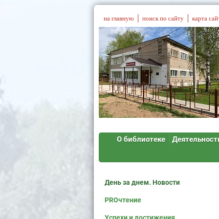
на главную
поиск по сайту
карта сай
О библиотеке
Деятельност
День за днем. Новости
PROчтение
Успехи и достижения