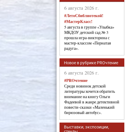
6 августа 2026 г.
#ЛетоСбиблиотекой!
#МастерКласс!
5 августа в группе «Улыбка»
МКДОУ детский сад № 3
прошла игра-викторина с
мастер-классом «Пернатая
радуга».
Новое в рубрике PROчтение
6 августа 2026 г.
#PROчтение
Среди новинок детской
литературы хочется обратить
внимание на книгу Ольги
Фадеевой в жанре детективной
повести-сказки «Маленький
бирюзовый автобус».
Выставки, экспозиции,
стенды