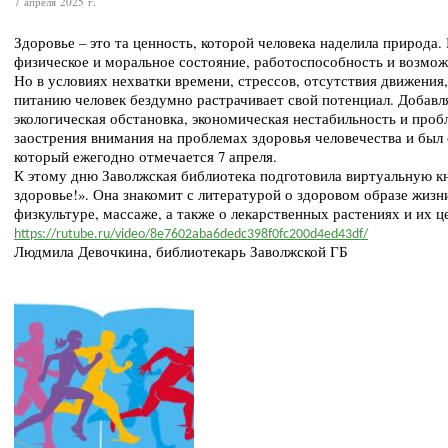
7 апреля 2025 г.
Здоровье – это та ценность, которой человека наделила природа.
физическое и моральное состояние, работоспособность и возмож
Но в условиях нехватки времени, стрессов, отсутствия движени
питанию человек бездумно растрачивает свой потенциал. Добавл
экологическая обстановка, экономическая нестабильность и про
заострения внимания на проблемах здоровья человечества и был 
который ежегодно отмечается 7 апреля.
К этому дню Заволжская библиотека подготовила виртуальную к
здоровье!». Она знакомит с литературой о здоровом образе жизн
физкультуре, массаже, а также о лекарственных растениях и их ц
https://rutube.ru/video/8e7602aba6dedc398f0fc200d4ed43df/
Людмила Девочкина, библиотекарь Заволжской ГБ