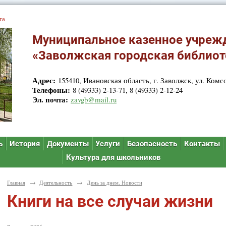
та
Муниципальное казенное учреж
«Заволжская городская библиот
Адрес:
155410, Ивановская область, г. Заволжск, ул. Комсо
Телефоны:
8 (49333) 2-13-71, 8 (49333) 2-12-24
Эл. почта:
zavgb@mail.ru
ь
История
Документы
Услуги
Безопасность
Контакты
Культура для школьников
Главная
→
Деятельность
→
День за днем. Новости
Книги на все случаи жизни