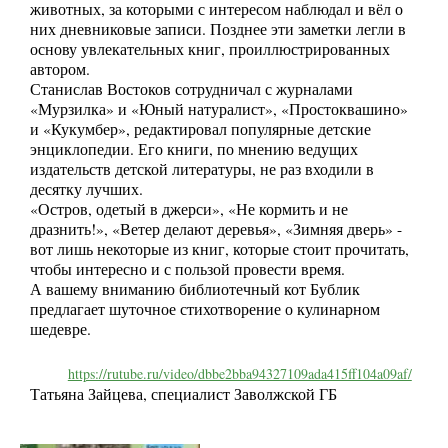
животных, за которыми с интересом наблюдал и вёл о
них дневниковые записи. Позднее эти заметки легли в
основу увлекательных книг, проиллюстрированных
автором.
Станислав Востоков сотрудничал с журналами
«Мурзилка» и «Юный натуралист», «Простоквашино»
и «Кукумбер», редактировал популярные детские
энциклопедии. Его книги, по мнению ведущих
издательств детской литературы, не раз входили в
десятку лучших.
«Остров, одетый в джерси», «Не кормить и не
дразнить!», «Ветер делают деревья», «Зимняя дверь» -
вот лишь некоторые из книг, которые стоит прочитать,
чтобы интересно и с пользой провести время.
А вашему вниманию библиотечный кот Бублик
предлагает шуточное стихотворение о кулинарном
шедевре.
https://rutube.ru/video/dbbe2bba94327109ada415ff104a09af/
Татьяна Зайцева, специалист Заволжской ГБ