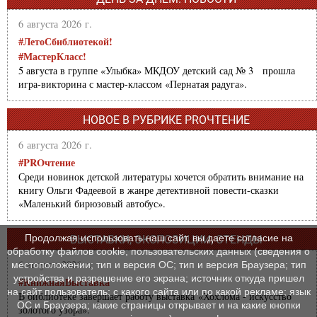
6 августа 2026 г.
#ЛетоСбиблиотекой!
#МастерКласс!
5 августа в группе «Улыбка» МКДОУ детский сад № 3 прошла
игра-викторина с мастер-классом «Пернатая радуга».
НОВОЕ В РУБРИКЕ PROЧТЕНИЕ
6 августа 2026 г.
#PROчтение
Среди новинок детской литературы хочется обратить внимание на
книгу Ольги Фадеевой в жанре детективной повести-сказки
«Маленький бирюзовый автобус».
Продолжая использовать наш сайт, вы даете согласие на
ВЫСТАВКИ, ЭКСПОЗИЦИИ, СТЕНДЫ
обработку файлов cookie, пользовательских данных (сведения о
6 августа 2026 г.
местоположении; тип и версия ОС; тип и версия Браузера; тип
устройства и разрешение его экрана; источник откуда пришел
#КнижнаяВыставка
на сайт пользователь; с какого сайта или по какой рекламе; язык
В библиотеке завершает работу выставка «Хохлома - искусство
ОС и Браузера; какие страницы открывает и на какие кнопки
золотого узора».