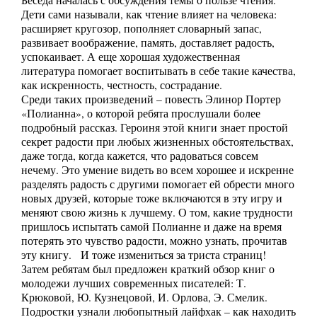
Беседа началась с обсуждения темы о пользе чтения.
Дети сами называли, как чтение влияет на человека:
расширяет кругозор, пополняет словарный запас,
развивает воображение, память, доставляет радость,
успокаивает. А еще хорошая художественная
литература помогает воспитывать в себе такие качества,
как искренность, честность, сострадание.
Среди таких произведений – повесть Элинор Портер
«Полианна», о которой ребята прослушали более
подробный рассказ. Героиня этой книги знает простой
секрет радости при любых жизненных обстоятельствах,
даже тогда, когда кажется, что радоваться совсем
нечему. Это умение видеть во всем хорошее и искренне
разделять радость с другими помогает ей обрести много
новых друзей, которые тоже включаются в эту игру и
меняют свою жизнь к лучшему. О том, какие трудности
пришлось испытать самой Полианне и даже на время
потерять это чувство радости, можно узнать, прочитав
эту книгу. И тоже измениться за триста страниц!
Затем ребятам был предложен краткий обзор книг о
молодежи лучших современных писателей: Т.
Крюковой, Ю. Кузнецовой, И. Орлова, Э. Смелик.
Подростки узнали любопытный лайфхак – как находить