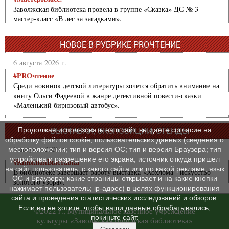
Заволжская библиотека провела в группе «Сказка» ДС № 3
мастер-класс «В лес за загадками».
НОВОЕ В РУБРИКЕ PROЧТЕНИЕ
6 августа 2026 г.
#PROчтение
Среди новинок детской литературы хочется обратить внимание на
книгу Ольги Фадеевой в жанре детективной повести-сказки
«Маленький бирюзовый автобус».
Продолжая использовать наш сайт, вы даете согласие на
ВЫСТАВКИ, ЭКСПОЗИЦИИ, СТЕНДЫ
обработку файлов cookie, пользовательских данных (сведения о
6 августа 2026 г.
местоположении; тип и версия ОС; тип и версия Браузера; тип
устройства и разрешение его экрана; источник откуда пришел
#КнижнаяВыставка
на сайт пользователь; с какого сайта или по какой рекламе; язык
В библиотеке завершает работу выставка «Хохлома - искусство
ОС и Браузера; какие страницы открывает и на какие кнопки
золотого узора».
нажимает пользователь; ip-адрес) в целях функционирования
сайта и проведения статистических исследований и обзоров.
Если вы не хотите, чтобы ваши данные обрабатывались,
©2022 г., Муниципальное казенное учреждение
покиньте сайт.
культуры «Заволжская городская библиотека»