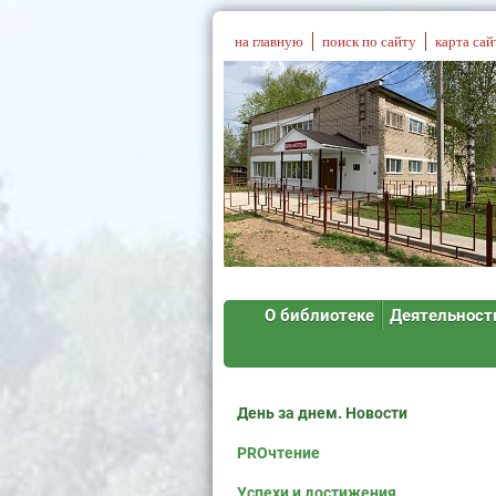
на главную
поиск по сайту
карта сай
О библиотеке
Деятельност
День за днем. Новости
PROчтение
Успехи и достижения