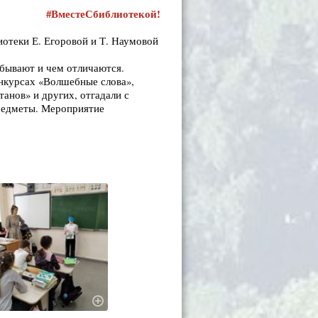
#ВместеСбиблиотекой!
иотеки Е. Егоровой и Т. Наумовой
 бывают и чем отличаются.
онкурсах «Волшебные слова»,
анов» и других, отгадали с
редметы. Мероприятие