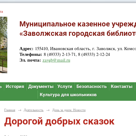
та
Муниципальное казенное учреж
«Заволжская городская библиот
Адрес:
155410, Ивановская область, г. Заволжск, ул. Комсо
Телефоны:
8 (49333) 2-13-71, 8 (49333) 2-12-24
Эл. почта:
zavgb@mail.ru
ь
История
Документы
Услуги
Безопасность
Контакты
Культура для школьников
Главная
→
Деятельность
→
День за днем. Новости
Дорогой добрых сказок