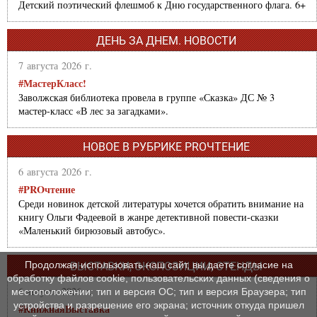
Детский поэтический флешмоб к Дню государственного флага. 6+
ДЕНЬ ЗА ДНЕМ. НОВОСТИ
7 августа 2026 г.
#МастерКласс!
Заволжская библиотека провела в группе «Сказка» ДС № 3
мастер-класс «В лес за загадками».
НОВОЕ В РУБРИКЕ PROЧТЕНИЕ
6 августа 2026 г.
#PROчтение
Среди новинок детской литературы хочется обратить внимание на
книгу Ольги Фадеевой в жанре детективной повести-сказки
«Маленький бирюзовый автобус».
Продолжая использовать наш сайт, вы даете согласие на
ВЫСТАВКИ, ЭКСПОЗИЦИИ, СТЕНДЫ
обработку файлов cookie, пользовательских данных (сведения о
6 августа 2026 г.
местоположении; тип и версия ОС; тип и версия Браузера; тип
устройства и разрешение его экрана; источник откуда пришел
#КнижнаяВыставка