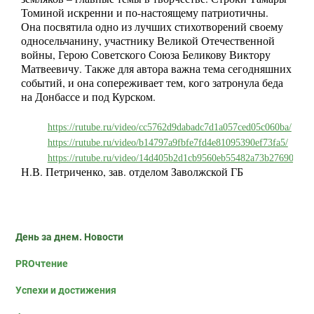
Томиной искренни и по-настоящему патриотичны.
Она посвятила одно из лучших стихотворений своему
односельчанину, участнику Великой Отечественной
войны, Герою Советского Союза Беликову Виктору
Матвеевичу. Также для автора важна тема сегодняшних
событий, и она сопереживает тем, кого затронула беда
на Донбассе и под Курском.
https://rutube.ru/video/cc5762d9dabadc7d1a057ced05c060ba/
https://rutube.ru/video/b14797a9fbfe7fd4e81095390ef73fa5/
https://rutube.ru/video/14d405b2d1cb9560eb55482a73b27690/
Н.В. Петриченко, зав. отделом Заволжской ГБ
День за днем. Новости
PROчтение
Успехи и достижения