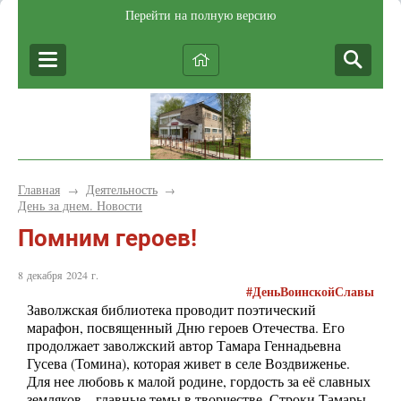
Перейти на полную версию
Главная
Деятельность
→
→
День за днем. Новости
Помним героев!
8 декабря 2024 г.
#ДеньВоинскойСлавы
Заволжская библиотека проводит поэтический
марафон, посвященный Дню героев Отечества. Его
продолжает заволжский автор Тамара Геннадьевна
Гусева (Томина), которая живет в селе Воздвиженье.
Для нее любовь к малой родине, гордость за её славных
земляков – главные темы в творчестве. Строки Тамары