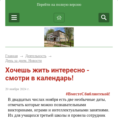
Перейти на полную версию
Главная
Деятельность
→
→
День за днем. Новости
Хочешь жить интересно -
смотри в календарь!
20 ноября 2024 г.
#ВместеСбиблиотекой!
В двадцатых числах ноября есть две необычные даты,
отмечать которые можно познавательными
викторинами, играми и интеллектуальными занятиями.
Их для учащихся третьей школы и провела сотрудник