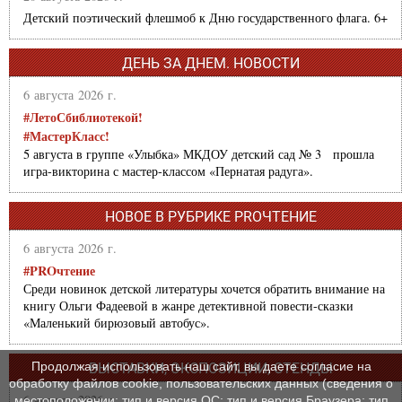
Детский поэтический флешмоб к Дню государственного флага. 6+
ДЕНЬ ЗА ДНЕМ. НОВОСТИ
6 августа 2026 г.
#ЛетоСбиблиотекой!
#МастерКласс!
5 августа в группе «Улыбка» МКДОУ детский сад № 3 прошла
игра-викторина с мастер-классом «Пернатая радуга».
НОВОЕ В РУБРИКЕ PROЧТЕНИЕ
6 августа 2026 г.
#PROчтение
Среди новинок детской литературы хочется обратить внимание на
книгу Ольги Фадеевой в жанре детективной повести-сказки
«Маленький бирюзовый автобус».
Продолжая использовать наш сайт, вы даете согласие на
ВЫСТАВКИ, ЭКСПОЗИЦИИ, СТЕНДЫ
обработку файлов cookie, пользовательских данных (сведения о
6 августа 2026 г.
местоположении; тип и версия ОС; тип и версия Браузера; тип