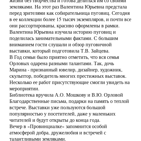
жизни без творчества и готова делиться им со своими
земляками. На этот раз Валентина Юрьевна предстала
перед зрителями как собирательница пуговиц. Сегодня
в ее коллекции более 15 тысяч экземпляров, и почти все
они рассортированы, красиво оформлены в рамки.
Валентина Юрьевна изучила историю пуговиц и
поделилась занимательными фактами. С большим
вниманием гости слушали и обзор пуговичной
выставки, который подготовила Т.В. Зайцева.
В Год семьи было приятно отметить, что вся семья
Орловых одарена разными талантами. Так, дочь
Марина - признанный ювелир, дизайнер, художник,
скульптор, победитель многих престижных выставок.
Несколько ее работ присутствующие смогли увидеть на
мероприятии.
Библиотека вручила А.О. Мошкову и В.Ю. Орловой
Благодарственные письма, подарки на память о теплой
встрече. Выставки уже пользуются большой
популярностью у посетителей, даже у маленьких
читателей и будут открыты до конца года.
Вечер в «Провинциалке» запомнится особой
атмосферой добра, дружелюбия и встречей с
талантливыми земляками.