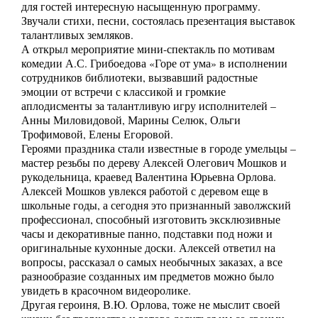
для гостей интересную насыщенную программу.
Звучали стихи, песни, состоялась презентация выставок
талантливых земляков.
А открыл мероприятие мини-спектакль по мотивам
комедии А.С. Грибоедова «Горе от ума» в исполнении
сотрудников библиотеки, вызвавший радостные
эмоции от встречи с классикой и громкие
аплодисменты за талантливую игру исполнителей –
Анны Миловидовой, Марины Селюк, Ольги
Трофимовой, Елены Егоровой.
Героями праздника стали известные в городе умельцы –
мастер резьбы по дереву Алексей Олегович Мошков и
рукодельница, краевед Валентина Юрьевна Орлова.
Алексей Мошков увлекся работой с деревом еще в
школьные годы, а сегодня это признанный заволжский
профессионал, способный изготовить эксклюзивные
часы и декоративные панно, подставки под ножи и
оригинальные кухонные доски. Алексей ответил на
вопросы, рассказал о самых необычных заказах, а все
разнообразие созданных им предметов можно было
увидеть в красочном видеоролике.
Другая героиня, В.Ю. Орлова, тоже не мыслит своей