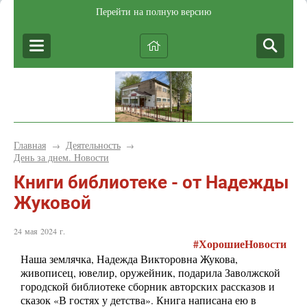
Перейти на полную версию
Главная
Деятельность
→
→
День за днем. Новости
Книги библиотеке - от Надежды
Жуковой
24 мая 2024 г.
#ХорошиеНовости
Наша землячка, Надежда Викторовна Жукова,
живописец, ювелир, оружейник, подарила Заволжской
городской библиотеке сборник авторских рассказов и
сказок «В гостях у детства». Книга написана ею в