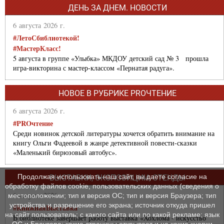
ДЕНЬ ЗА ДНЕМ. НОВОСТИ
6 августа 2026 г.
#ЛетоСбиблиотекой!
#МастерКласс!
5 августа в группе «Улыбка» МКДОУ детский сад № 3 прошла
игра-викторина с мастер-классом «Пернатая радуга».
НОВОЕ В РУБРИКЕ PROЧТЕНИЕ
6 августа 2026 г.
#PROчтение
Среди новинок детской литературы хочется обратить внимание на
книгу Ольги Фадеевой в жанре детективной повести-сказки
«Маленький бирюзовый автобус».
Продолжая использовать наш сайт, вы даете согласие на
ВЫСТАВКИ, ЭКСПОЗИЦИИ, СТЕНДЫ
обработку файлов cookie, пользовательских данных (сведения о
6 августа 2026 г.
местоположении; тип и версия ОС; тип и версия Браузера; тип
устройства и разрешение его экрана; источник откуда пришел
#КнижнаяВыставка
на сайт пользователь; с какого сайта или по какой рекламе; язык
В библиотеке завершает работу выставка «Хохлома - искусство