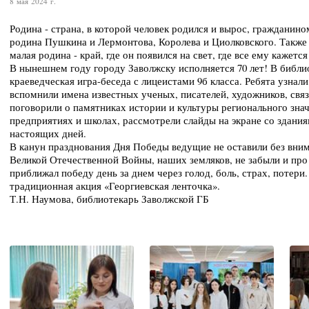
8 мая 2024 г.
Родина - страна, в которой человек родился и вырос, гражданином
родина Пушкина и Лермонтова, Королева и Циолковского. Также 
малая родина - край, где он появился на свет, где все ему каже
В нынешнем году городу Заволжску исполняется 70 лет! В библи
краеведческая игра-беседа с лицеистами 9б класса. Ребята узнал
вспомнили имена известных ученых, писателей, художников, свя
поговорили о памятниках истории и культуры регионального зна
предприятиях и школах, рассмотрели слайды на экране со здани
настоящих дней.
В канун празднования Дня Победы ведущие не оставили без вним
Великой Отечественной Войны, наших земляков, не забыли и про 
приближал победу день за днем через голод, боль, страх, потери
традиционная акция «Георгиевская ленточка».
Т.Н. Наумова, библиотекарь Заволжской ГБ