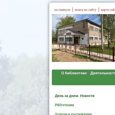
на главную
поиск по сайту
карта сай
О библиотеке
Деятельност
День за днем. Новости
PROчтение
Успехи и достижения