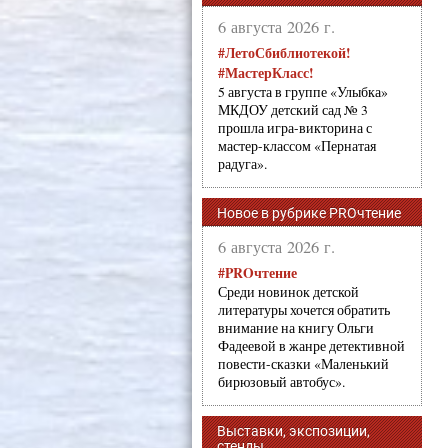
6 августа 2026 г.
#ЛетоСбиблиотекой!
#МастерКласс!
5 августа в группе «Улыбка»
МКДОУ детский сад № 3
прошла игра-викторина с
мастер-классом «Пернатая
радуга».
Новое в рубрике PROчтение
6 августа 2026 г.
#PROчтение
Среди новинок детской
литературы хочется обратить
внимание на книгу Ольги
Фадеевой в жанре детективной
повести-сказки «Маленький
бирюзовый автобус».
Выставки, экспозиции,
стенды