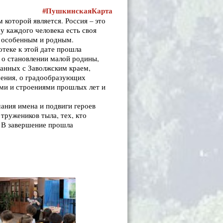
#ПушкинскаяКарта
 которой является. Россия – это
у каждого человека есть своя
тся особенным и родным.
отеке к этой дате прошла
и о становлении малой родины,
занных с Заволжским краем,
чения, о градообразующих
ями и строениями прошлых лет и
ания имена и подвиги героев
тружеников тыла, тех, кто
. В завершение прошла