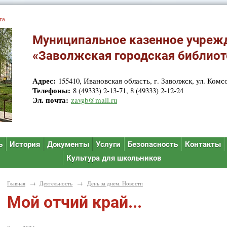
та
Муниципальное казенное учреж
«Заволжская городская библиот
Адрес:
155410, Ивановская область, г. Заволжск, ул. Комсо
Телефоны:
8 (49333) 2-13-71, 8 (49333) 2-12-24
Эл. почта:
zavgb@mail.ru
ь
История
Документы
Услуги
Безопасность
Контакты
Культура для школьников
Главная
→
Деятельность
→
День за днем. Новости
Мой отчий край...