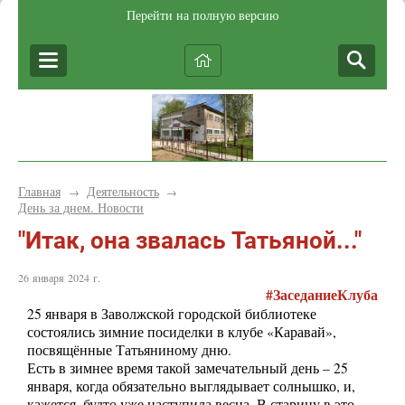
Перейти на полную версию
Главная
Деятельность
→
→
День за днем. Новости
"Итак, она звалась Татьяной..."
26 января 2024 г.
#ЗаседаниеКлуба
25 января в Заволжской городской библиотеке
состоялись зимние посиделки в клубе «Каравай»,
посвящённые Татьяниному дню.
Есть в зимнее время такой замечательный день – 25
января, когда обязательно выглядывает солнышко, и,
кажется, будто уже наступила весна. В старину в это