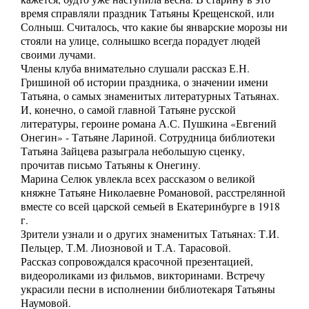
время справляли праздник Татьяны Крещенской, или
Солныш. Считалось, что какие бы январские морозы ни
стояли на улице, солнышко всегда порадует людей
своими лучами.
Члены клуба внимательно слушали рассказ Е.Н.
Гришиной об истории праздника, о значении имени
Татьяна, о самых знаменитых литературных Татьянах.
И, конечно, о самой главной Татьяне русской
литературы, героине романа А.С. Пушкина «Евгений
Онегин» - Татьяне Лариной. Сотрудница библиотеки
Татьяна Зайцева разыграла небольшую сценку,
прочитав письмо Татьяны к Онегину.
Марина Селюк увлекла всех рассказом о великой
княжне Татьяне Николаевне Романовой, расстрелянной
вместе со всей царской семьей в Екатеринбурге в 1918
г.
Зрители узнали и о других знаменитых Татьянах: Т.И.
Пельцер, Т.М. Лиозновой и Т.А. Тарасовой.
Рассказ сопровождался красочной презентацией,
видеороликами из фильмов, викторинами. Встречу
украсили песни в исполнении библиотекаря Татьяны
Наумовой.