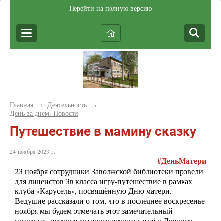
Перейти на полную версию
Главная
Деятельность
→
→
День за днем. Новости
Путешествие в мамину сказку
24 ноября 2023 г.
#ДеньМатери
23 ноября сотрудники Заволжской библиотеки провели
для лицеистов 3в класса игру-путешествие в рамках
клуба «Карусель», посвящённую Дню матери.
Ведущие рассказали о том, что в последнее воскресенье
ноября мы будем отмечать этот замечательный
праздник, история которого началась ещё в Древнем