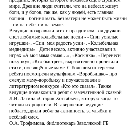
мире. Древние люди считали, что на небесах живут
боги, и у богов, так же, как у людей, есть главная
богиня – богиня-мать. Без матери не может быть жизни
– ни на небе, ни на земле.
Ведущие поздравили всех с праздником, зал дружно
спел любимые колыбельные песни - «Спят усталые
игрушки», «Спи, моя радость усни», «Колыбельная
медведицы». Дети весело, активно участвовали в
играх «А моя мама самая…», «Косынка», «Перенеси
покупку», «Кто быстрее», выразительно прочитали
стихи, посвящённые маме. С большим интересом
ребята посмотрели мультфильм «Воробьишко» про
смелую маму-воробьиху и поучаствовали в
литературном конкурсе «Кто это сказал». Также
ведущие познакомили ребят с замечательной сказкой
Л.И. Лагина «Старик Хоттабыч», которую когда-то
читали их родители. В завершение ведущие
поблагодарили ребят за активность, за улыбки и
весёлый смех.
О.А. Трофимова, библиотекарь Заволжской ГБ