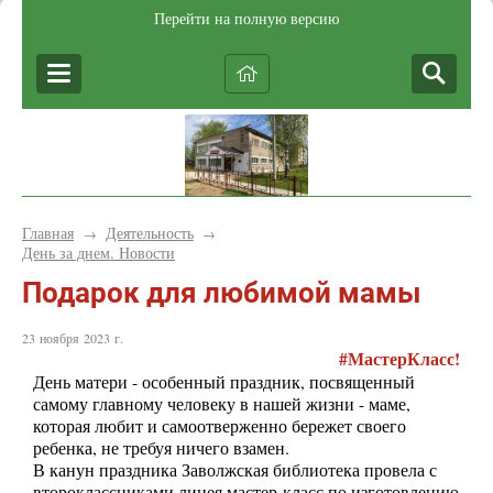
Перейти на полную версию
Главная
Деятельность
→
→
День за днем. Новости
Подарок для любимой мамы
23 ноября 2023 г.
#МастерКласс!
День матери - особенный праздник, посвященный
самому главному человеку в нашей жизни - маме,
которая любит и самоотверженно бережет своего
ребенка, не требуя ничего взамен.
В канун праздника Заволжская библиотека провела с
второклассниками лицея мастер-класс по изготовлению