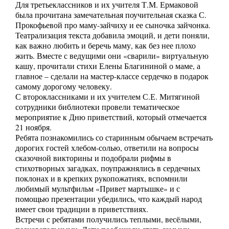
Для третьеклассников и их учителя Т.М. Ермаковой
была прочитана замечательная поучительная сказка С.
Прокофьевой про маму-зайчиху и ее сыночка зайчонка.
Театрализация текста добавила эмоций, и дети поняли,
как важно любить и беречь маму, как без нее плохо
жить. Вместе с ведущими они «сварили» виртуальную
кашу, прочитали стихи Елены Благининой о маме, а
главное – сделали на мастер-классе сердечко в подарок
самому дорогому человеку.
С второклассниками и их учителем С.Е. Митягиной
сотрудники библиотеки провели тематическое
мероприятие к Дню приветствий, который отмечается
21 ноября.
Ребята познакомились со старинным обычаем встречать
дорогих гостей хлебом-солью, ответили на вопросы
сказочной викторины и подобрали рифмы в
стихотворных загадках, поупражнялись в сердечных
поклонах и в крепких рукопожатиях, вспомнили
любимый мультфильм «Привет мартышке» и с
помощью презентации убедились, что каждый народ
имеет свои традиции в приветствиях.
Встречи с ребятами получились теплыми, весёлыми,