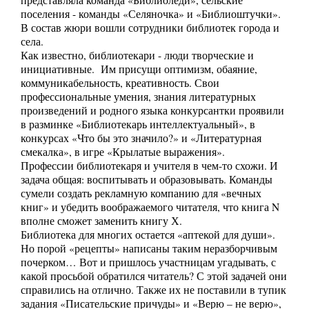
представляла команда «Библиоледи», сельские
поселения - команды «Селяночка» и «Библиоштучки».
В состав жюри вошли сотрудники библиотек города и
села.
Как известно, библиотекари - люди творческие и
инициативные. Им присущи оптимизм, обаяние,
коммуникабельность, креативность. Свои
профессиональные умения, знания литературных
произведений и родного языка конкурсантки проявили
в разминке «Библиотекарь интеллектуальный», в
конкурсах «Что бы это значило?» и «Литературная
смекалка», в игре «Крылатые выражения».
Профессии библиотекаря и учителя в чем-то схожи. И
задача общая: воспитывать и образовывать. Команды
сумели создать рекламную компанию для «вечных
книг» и убедить воображаемого читателя, что книга N
вполне сможет заменить книгу Х.
Библиотека для многих остается «аптекой для души».
Но порой «рецепты» написаны таким неразборчивым
почерком… Вот и пришлось участницам угадывать, с
какой просьбой обратился читатель? С этой задачей они
справились на отлично. Также их не поставили в тупик
задания «Писательские причуды» и «Верю – не верю»,