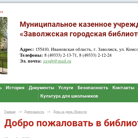
та
Муниципальное казенное учреж
«Заволжская городская библиот
Адрес:
155410, Ивановская область, г. Заволжск, ул. Комсо
Телефоны:
8 (49333) 2-13-71, 8 (49333) 2-12-24
Эл. почта:
zavgb@mail.ru
ь
История
Документы
Услуги
Безопасность
Контакты
Культура для школьников
Главная
→
Деятельность
→
День за днем. Новости
Добро пожаловать в библио