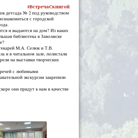
#ВстречаСкнигой
ков детсада № 2 под руководством
познакомиться с городской
рода.
ятся и выдаются на дом? Из каких
ольшая библиотека в Заволжске
не?
екарей М.А. Селюк и Т.В.
а и в читальном зале, полистали
трели на выставки творческих
тречей с любимыми
авательной экскурсии закрепили
скоре они придут к нам в качестве