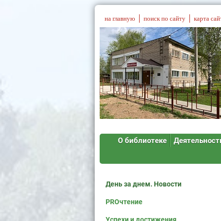
на главную
поиск по сайту
карта сай
О библиотеке
Деятельност
День за днем. Новости
PROчтение
Успехи и достижения