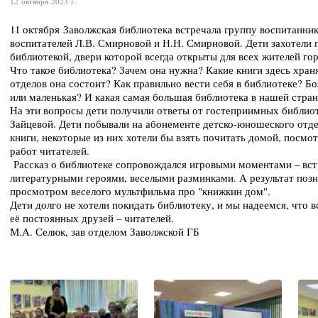
12 октября 2023 г.
11 октября Заволжская библиотека встречала группу воспитанни
воспитателей Л.В. Смирновой и Н.Н. Смирновой. Дети захотели 
библиотекой, двери которой всегда открыты для всех жителей го
Что такое библиотека? Зачем она нужна? Какие книги здесь хран
отделов она состоит? Как правильно вести себя в библиотеке? Б
или маленькая? И какая самая большая библиотека в нашей стра
На эти вопросы дети получили ответы от гостеприимных библиот
Зайцевой. Дети побывали на абонементе детско-юношеского отдел
книги, некоторые из них хотели бы взять почитать домой, посмо
работ читателей.
Рассказ о библиотеке сопровождался игровыми моментами – вс
литературными героями, веселыми разминками. А результат позн
просмотром веселого мультфильма про "книжкин дом".
Дети долго не хотели покидать библиотеку, и мы надеемся, что в
её постоянных друзей – читателей.
М.А. Селюк, зав отделом Заволжской ГБ