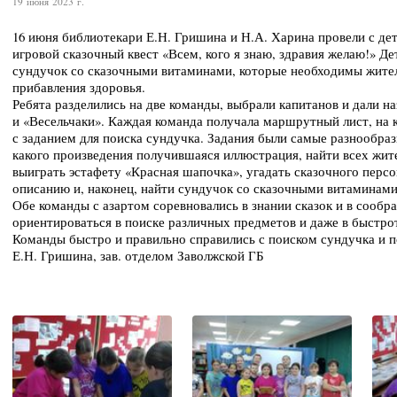
19 июня 2023 г.
16 июня библиотекари Е.Н. Гришина и Н.А. Харина провели с де
игровой сказочный квест «Всем, кого я знаю, здравия желаю!» Д
сундучок со сказочными витаминами, которые необходимы жите
прибавления здоровья.
Ребята разделились на две команды, выбрали капитанов и дали н
и «Весельчаки». Каждая команда получала маршрутный лист, на
с заданием для поиска сундучка. Задания были самые разнообразн
какого произведения получившаяся иллюстрация, найти всех жит
выиграть эстафету «Красная шапочка», угадать сказочного персо
описанию и, наконец, найти сундучок со сказочными витаминами
Обе команды с азартом соревновались в знании сказок и в сообр
ориентироваться в поиске различных предметов и даже в быстрот
Команды быстро и правильно справились с поиском сундучка и 
Е.Н. Гришина, зав. отделом Заволжской ГБ