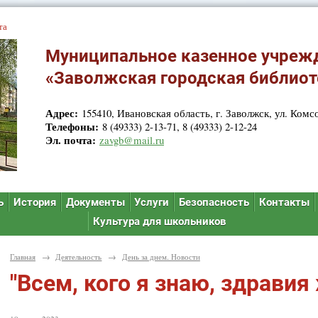
та
Муниципальное казенное учреж
«Заволжская городская библиот
Адрес:
155410, Ивановская область, г. Заволжск, ул. Комсо
Телефоны:
8 (49333) 2-13-71, 8 (49333) 2-12-24
Эл. почта:
zavgb@mail.ru
ь
История
Документы
Услуги
Безопасность
Контакты
Культура для школьников
Главная
→
Деятельность
→
День за днем. Новости
"Всем, кого я знаю, здравия