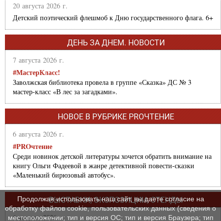
20 августа 2026 г.
Детский поэтический флешмоб к Дню государственного флага. 6+
ДЕНЬ ЗА ДНЕМ. НОВОСТИ
7 августа 2026 г.
#МастерКласс!
Заволжская библиотека провела в группе «Сказка» ДС № 3
мастер-класс «В лес за загадками».
НОВОЕ В РУБРИКЕ PROЧТЕНИЕ
6 августа 2026 г.
#PROчтение
Среди новинок детской литературы хочется обратить внимание на
книгу Ольги Фадеевой в жанре детективной повести-сказки
«Маленький бирюзовый автобус».
Продолжая использовать наш сайт, вы даете согласие на
ВЫСТАВКИ, ЭКСПОЗИЦИИ, СТЕНДЫ
обработку файлов cookie, пользовательских данных (сведения о
6 августа 2026 г.
местоположении; тип и версия ОС; тип и версия Браузера; тип