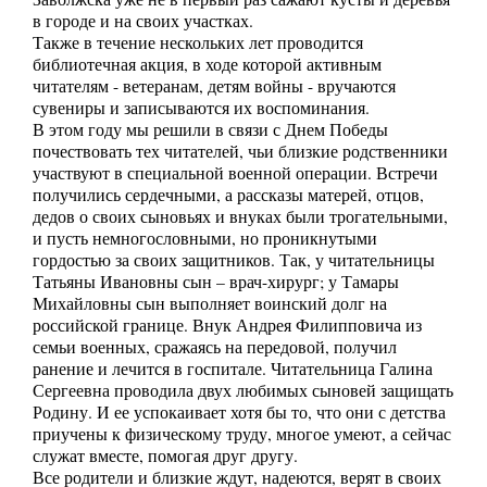
в городе и на своих участках.
Также в течение нескольких лет проводится
библиотечная акция, в ходе которой активным
читателям - ветеранам, детям войны - вручаются
сувениры и записываются их воспоминания.
В этом году мы решили в связи с Днем Победы
почествовать тех читателей, чьи близкие родственники
участвуют в специальной военной операции. Встречи
получились сердечными, а рассказы матерей, отцов,
дедов о своих сыновьях и внуках были трогательными,
и пусть немногословными, но проникнутыми
гордостью за своих защитников. Так, у читательницы
Татьяны Ивановны сын – врач-хирург; у Тамары
Михайловны сын выполняет воинский долг на
российской границе. Внук Андрея Филипповича из
семьи военных, сражаясь на передовой, получил
ранение и лечится в госпитале. Читательница Галина
Сергеевна проводила двух любимых сыновей защищать
Родину. И ее успокаивает хотя бы то, что они с детства
приучены к физическому труду, многое умеют, а сейчас
служат вместе, помогая друг другу.
Все родители и близкие ждут, надеются, верят в своих