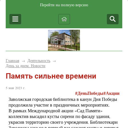
Перейти на полную версию
Главная
Деятельность
→
→
День за днем. Новости
Память сильнее времени
5 мая 2023 г.
#ДеньПобеды#Акции
Заволжская городская библиотека в канун Дня Победы
продолжила участие в праздничных мероприятиях.
В рамках Международной акции «Сад Памяти»
коллектив высадил кусты сирени по фасаду здания,
украсив территорию своего учреждения. Библиотекари
Заволжска уже не в первый раз сажают кусты и деревья