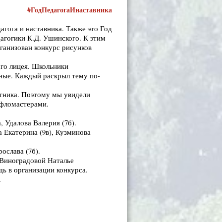
#ГодПедагогаИнаставника
агога и наставника. Также это Год
дагогики К.Д. Ушинского. К этим
ганизован конкурс рисунков
кого лицея. Школьники
ные. Каждый раскрыл тему по-
стника. Поэтому мы увидели
 фломастерами.
, Удалова Валерия (7б).
 Екатерина (9в), Кузминова
рослава (7б).
 Виноградовой Наталье
ь в организации конкурса.
.