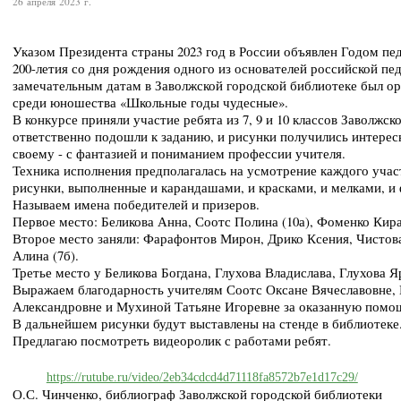
26 апреля 2023 г.
Указом Президента страны 2023 год в России объявлен Годом пед
200-летия со дня рождения одного из основателей российской пе
замечательным датам в Заволжской городской библиотеке был ор
среди юношества «Школьные годы чудесные».
В конкурсе приняли участие ребята из 7, 9 и 10 классов Заволжс
ответственно подошли к заданию, и рисунки получились интерес
своему - с фантазией и пониманием профессии учителя.
Техника исполнения предполагалась на усмотрение каждого уча
рисунки, выполненные и карандашами, и красками, и мелками, и
Называем имена победителей и призеров.
Первое место: Беликова Анна, Соотс Полина (10а), Фоменко Кира
Второе место заняли: Фарафонтов Мирон, Дрико Ксения, Чистова
Алина (7б).
Третье место у Беликова Богдана, Глухова Владислава, Глухова Я
Выражаем благодарность учителям Соотс Оксане Вячеславовне,
Александровне и Мухиной Татьяне Игоревне за оказанную помощ
В дальнейшем рисунки будут выставлены на стенде в библиотеке
Предлагаю посмотреть видеоролик с работами ребят.
https://rutube.ru/video/2eb34cdcd4d71118fa8572b7e1d17c29/
О.С. Чинченко, библиограф Заволжской городской библиотеки