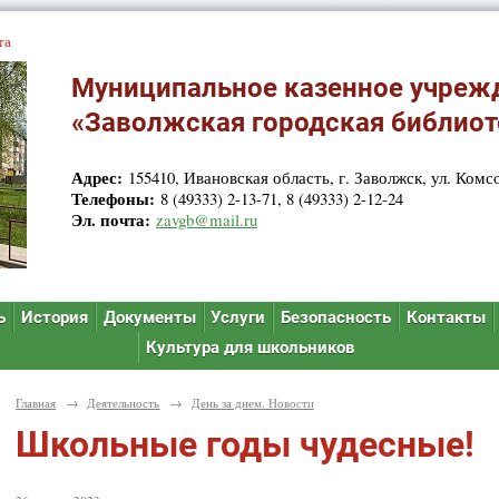
та
Муниципальное казенное учреж
«Заволжская городская библиот
Адрес:
155410, Ивановская область, г. Заволжск, ул. Комсо
Телефоны:
8 (49333) 2-13-71, 8 (49333) 2-12-24
Эл. почта:
zavgb@mail.ru
ь
История
Документы
Услуги
Безопасность
Контакты
Культура для школьников
Главная
→
Деятельность
→
День за днем. Новости
Школьные годы чудесные!