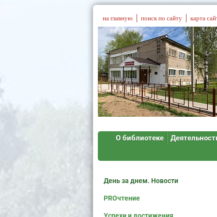
на главную
поиск по сайту
карта сай
О библиотеке
Деятельност
День за днем. Новости
PROчтение
Успехи и достижения