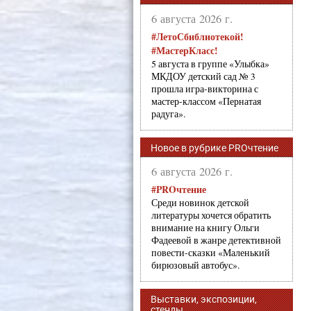
6 августа 2026 г.
#ЛетоСбиблиотекой!
#МастерКласс!
5 августа в группе «Улыбка»
МКДОУ детский сад № 3
прошла игра-викторина с
мастер-классом «Пернатая
радуга».
Новое в рубрике PROчтение
6 августа 2026 г.
#PROчтение
Среди новинок детской
литературы хочется обратить
внимание на книгу Ольги
Фадеевой в жанре детективной
повести-сказки «Маленький
бирюзовый автобус».
Выставки, экспозиции,
стенды