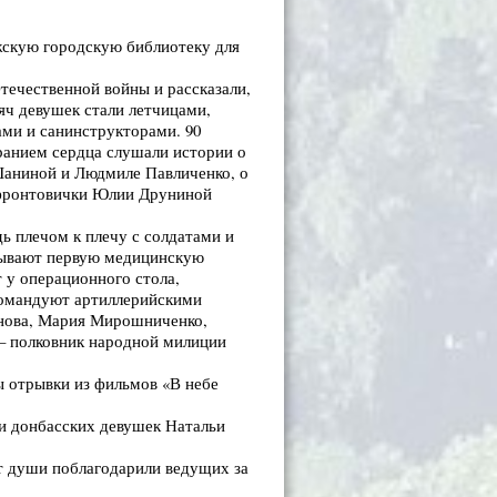
лжскую городскую библиотеку для
течественной войны и рассказали,
яч девушек стали летчицами,
ами и санинструкторами. 90
ранием сердца слушали истории о
Шаниной и Людмиле Павличенко, о
 фронтовички Юлии Друниной
ь плечом к плечу с солдатами и
зывают первую медицинскую
 у операционного стола,
командуют артиллерийскими
анова, Мария Мирошниченко,
 – полковник народной милиции
ы отрывки из фильмов «В небе
ии донбасских девушек Натальи
т души поблагодарили ведущих за