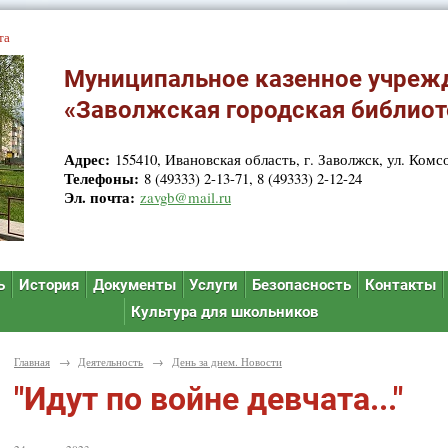
та
Муниципальное казенное учреж
«Заволжская городская библиот
Адрес:
155410, Ивановская область, г. Заволжск, ул. Комсо
Телефоны:
8 (49333) 2-13-71, 8 (49333) 2-12-24
Эл. почта:
zavgb@mail.ru
ь
История
Документы
Услуги
Безопасность
Контакты
Культура для школьников
Главная
→
Деятельность
→
День за днем. Новости
"Идут по войне девчата..."