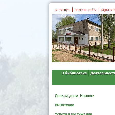
на главную
поиск по сайту
карта сай
О библиотеке
Деятельност
День за днем. Новости
PROчтение
Успехи и достижения