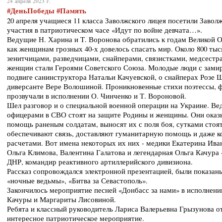
24 апреля 2023 г.
#
ДеньПобеды #Память
20 апреля учащиеся 11 класса Заволжского лицея посетили Заво
участия в патриотическом часе «Идут по войне девчата…».
Ведущие Н. Харина и Т. Воронова обратились к годам Великой О
как женщинам грозных 40-х довелось спасать мир. Около 800 тыс
зенитчицами, разведчицами, снайперами, связистками, медсестр
женщин стали Героями Советского Союза. Молодые люди с зами
подвиге санинструктора Натальи Качуевской, о снайперах Розе 
диверсанте Вере Волошиной. Проникновенные стихи поэтессы,
прозвучали в исполнении О. Чинченко и Т. Вороновой.
Шел разговор и о специальной военной операции на Украине. Вед
офицерами в СВО стоят на защите Родины и женщины. Они ока
помощь раненым солдатам, выносят их с поля боя, сутками стоят
обеспечивают связь, доставляют гуманитарную помощь и даже 
расчетами. Вот имена некоторых их них - медики Екатерина Ив
Ольга Климова, Валентина Галатова и легендарная Ольга Качура
ДНР, командир реактивного артиллерийского дивизиона.
Рассказ сопровождался электронной презентацией, были показан
«ночные ведьмы», «Битва за Севастополь».
Закончилось мероприятие песней «Донбасс за нами» в исполнен
Качуры и Маргариты Лисовиной.
Ребята и классный руководитель Лариса Валерьевна Грызунова о
интересное патриотическое мероприятие.