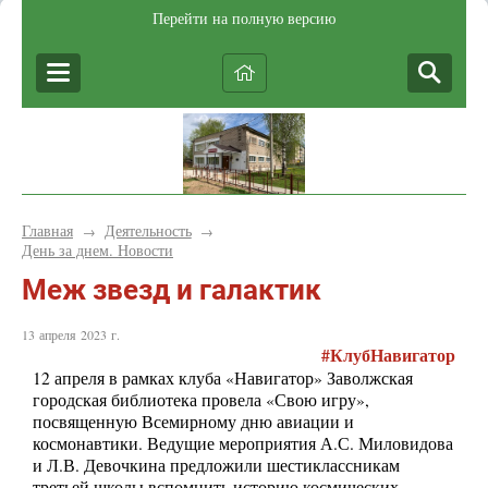
Перейти на полную версию
Главная
Деятельность
→
→
День за днем. Новости
Меж звезд и галактик
13 апреля 2023 г.
#
КлубНавигатор
12 апреля в рамках клуба «Навигатор» Заволжская
городская библиотека провела «Свою игру»,
посвященную Всемирному дню авиации и
космонавтики. Ведущие мероприятия А.С. Миловидова
и Л.В. Девочкина предложили шестиклассникам
третьей школы вспомнить историю космических