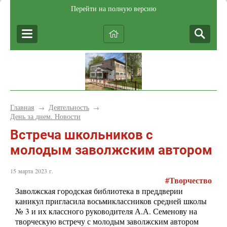
Перейти на полную версию
Главная
Деятельность
→
→
День за днем. Новости
Встреча школьников с
молодым заволжским автором
15 марта 2023 г.
#
Творчество
Заволжская городская библиотека в преддверии
каникул пригласила восьмиклассников средней школы
№ 3 и их классного руководителя А.А. Семенову на
творческую встречу с молодым заволжским автором