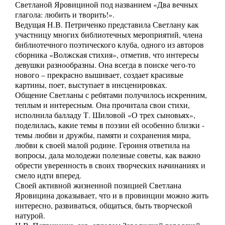
Светланой Яровициной под названием «Два вечных
глагола: любить и творить!».
Ведущая Н.В. Петриченко представила Светлану как
участницу многих библиотечных мероприятий, члена
библиотечного поэтического клуба, одного из авторов
сборника «Волжская стихия», отметив, что интересы
девушки разнообразны. Она всегда в поиске чего-то
нового – прекрасно вышивает, создает красивые
картины, поет, выступает в инсценировках.
Общение Светланы с ребятами получилось искренним,
теплым и интересным. Она прочитала свои стихи,
исполнила балладу Т. Шиловой «О трех сыновьях»,
поделилась, какие темы в поэзии ей особенно близки -
темы любви и дружбы, памяти и сохранения мира,
любви к своей малой родине. Героиня ответила на
вопросы, дала молодежи полезные советы, как важно
обрести уверенность в своих творческих начинаниях и
смело идти вперед.
Своей активной жизненной позицией Светлана
Яровицина доказывает, что и в провинции можно жить
интересно, развиваться, общаться, быть творческой
натурой.