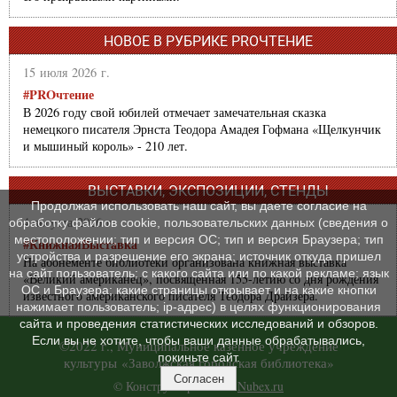
НОВОЕ В РУБРИКЕ PROЧТЕНИЕ
15 июля 2026 г.
#PROчтение
В 2026 году свой юбилей отмечает замечательная сказка
немецкого писателя Эрнста Теодора Амадея Гофмана «Щелкунчик
и мышиный король» - 210 лет.
ВЫСТАВКИ, ЭКСПОЗИЦИИ, СТЕНДЫ
Продолжая использовать наш сайт, вы даете согласие на
4 августа 2026 г.
обработку файлов cookie, пользовательских данных (сведения о
местоположении; тип и версия ОС; тип и версия Браузера; тип
#КнижнаяВыставка
устройства и разрешение его экрана; источник откуда пришел
На абонементе библиотеки организована книжная выставка
на сайт пользователь; с какого сайта или по какой рекламе; язык
«Великий американец», посвященная 155-летию со дня рождения
ОС и Браузера; какие страницы открывает и на какие кнопки
известного американского писателя Теодора Драйзера.
нажимает пользователь; ip-адрес) в целях функционирования
сайта и проведения статистических исследований и обзоров.
Если вы не хотите, чтобы ваши данные обрабатывались,
©2022 г., Муниципальное казенное учреждение
покиньте сайт.
культуры «Заволжская городская библиотека»
Согласен
© Конструктор сайтов
Nubex.ru