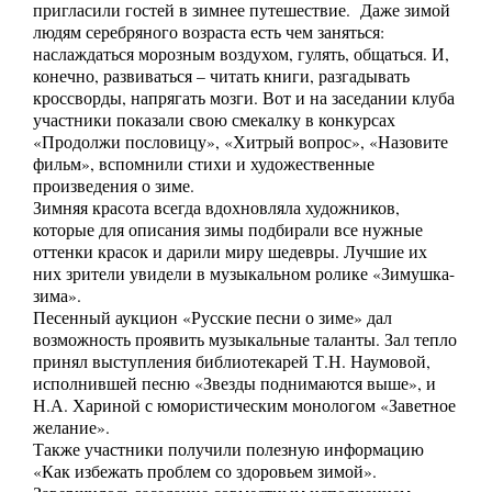
пригласили гостей в зимнее путешествие. Даже зимой
людям серебряного возраста есть чем заняться:
наслаждаться морозным воздухом, гулять, общаться. И,
конечно, развиваться – читать книги, разгадывать
кроссворды, напрягать мозги. Вот и на заседании клуба
участники показали свою смекалку в конкурсах
«Продолжи пословицу», «Хитрый вопрос», «Назовите
фильм», вспомнили стихи и художественные
произведения о зиме.
Зимняя красота всегда вдохновляла художников,
которые для описания зимы подбирали все нужные
оттенки красок и дарили миру шедевры. Лучшие их
них зрители увидели в музыкальном ролике «Зимушка-
зима».
Песенный аукцион «Русские песни о зиме» дал
возможность проявить музыкальные таланты. Зал тепло
принял выступления библиотекарей Т.Н. Наумовой,
исполнившей песню «Звезды поднимаются выше», и
Н.А. Хариной с юмористическим монологом «Заветное
желание».
Также участники получили полезную информацию
«Как избежать проблем со здоровьем зимой».