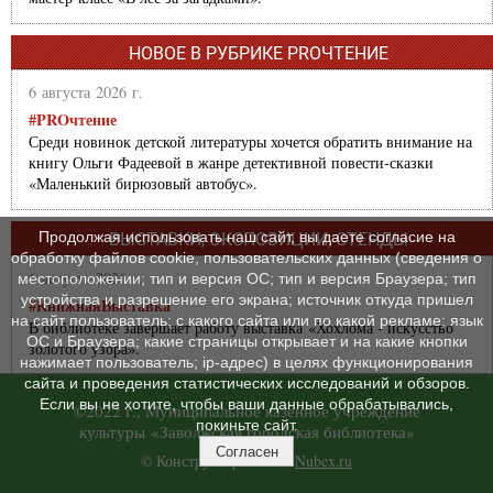
НОВОЕ В РУБРИКЕ PROЧТЕНИЕ
6 августа 2026 г.
#PROчтение
Среди новинок детской литературы хочется обратить внимание на
книгу Ольги Фадеевой в жанре детективной повести-сказки
«Маленький бирюзовый автобус».
Продолжая использовать наш сайт, вы даете согласие на
ВЫСТАВКИ, ЭКСПОЗИЦИИ, СТЕНДЫ
обработку файлов cookie, пользовательских данных (сведения о
6 августа 2026 г.
местоположении; тип и версия ОС; тип и версия Браузера; тип
устройства и разрешение его экрана; источник откуда пришел
#КнижнаяВыставка
на сайт пользователь; с какого сайта или по какой рекламе; язык
В библиотеке завершает работу выставка «Хохлома - искусство
ОС и Браузера; какие страницы открывает и на какие кнопки
золотого узора».
нажимает пользователь; ip-адрес) в целях функционирования
сайта и проведения статистических исследований и обзоров.
Если вы не хотите, чтобы ваши данные обрабатывались,
©2022 г., Муниципальное казенное учреждение
покиньте сайт.
культуры «Заволжская городская библиотека»
Согласен
© Конструктор сайтов
Nubex.ru