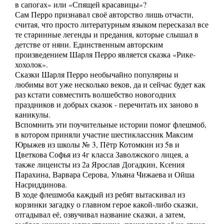
в сапогах» или «Спящей красавицы»?
Сам Перро признавал своё авторство лишь отчасти,
считая, что просто литературным языком пересказал все
те старинные легенды и предания, которые слышал в
детстве от няни. Единственным авторским
произведением Шарля Перро является сказка «Рике-
хохолок».
Сказки Шарля Перро необычайно популярны и
любимы вот уже несколько веков, да и сейчас будет как
раз кстати совместить волшебство новогодних
праздников и добрых сказок - перечитать их заново в
каникулы.
Вспомнить эти поучительные истории помог флешмоб,
в котором приняли участие шестиклассник Максим
Юрыжев из школы № 3, Пётр Котомкин из 5в и
Цветкова Софья из 4г класса Заволжского лицея, а
также лицеисты из 2а Ярослав Догадкин, Ксения
Парахина, Варвара Серова, Ульяна Чижаева и Ойша
Насриддинова.
В ходе флешмоба каждый из ребят вытаскивал из
корзинки загадку о главном герое какой-либо сказки,
отгадывал её, озвучивал название сказки, а затем,