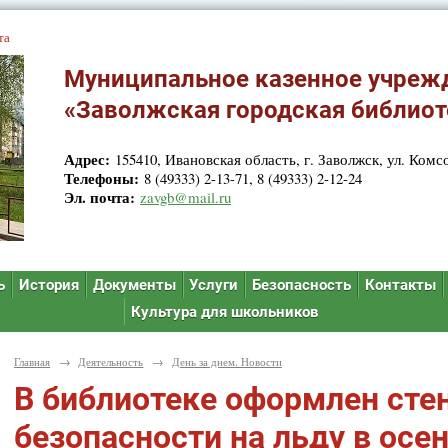
та
Муниципальное казенное учреж
«Заволжская городская библиот
Адрес:
155410, Ивановская область, г. Заволжск, ул. Комсо
Телефоны:
8 (49333) 2-13-71, 8 (49333) 2-12-24
Эл. почта:
zavgb@mail.ru
ь
История
Документы
Услуги
Безопасность
Контакты
Культура для школьников
Главная
→
Деятельность
→
День за днем. Новости
В библиотеке оформлен сте
безопасности на льду в осе