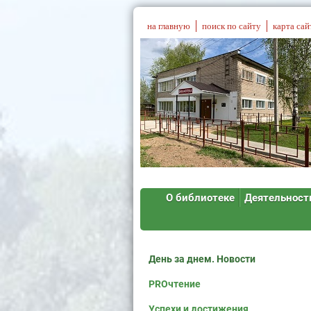
на главную
поиск по сайту
карта сай
О библиотеке
Деятельност
День за днем. Новости
PROчтение
Успехи и достижения