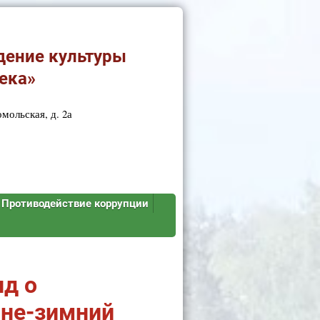
дение культуры
ека»
мольская, д. 2а
Противодействие коррупции
нд о
нне-зимний