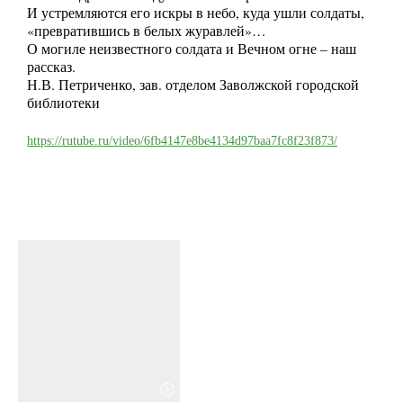
И устремляются его искры в небо, куда ушли солдаты,
«превратившись в белых журавлей»…
О могиле неизвестного солдата и Вечном огне – наш
рассказ.
Н.В. Петриченко, зав. отделом Заволжской городской
библиотеки
https://rutube.ru/video/6fb4147e8be4134d97baa7fc8f23f873/